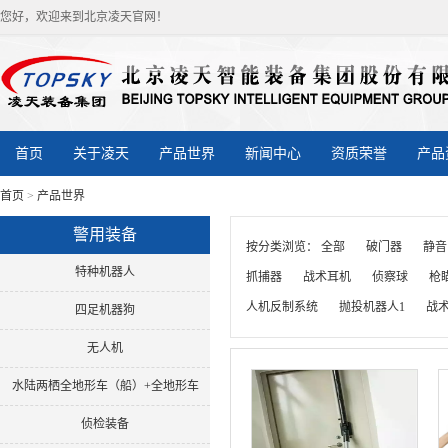
您好，欢迎来到北京凌天官网！
首页
关于凌天
产品世界
新闻中心
资质荣誉
产品
首页
>
产品世界
警用装备
按分类浏览：
全部
破门器
静音
特种机器人
抓捕器
战术耳机
侦察球
枪
人机反制系统
抛投机器人1
战
四足机器狗
无人机
水陆两栖全地形车（船）+全地形车
侦检装备