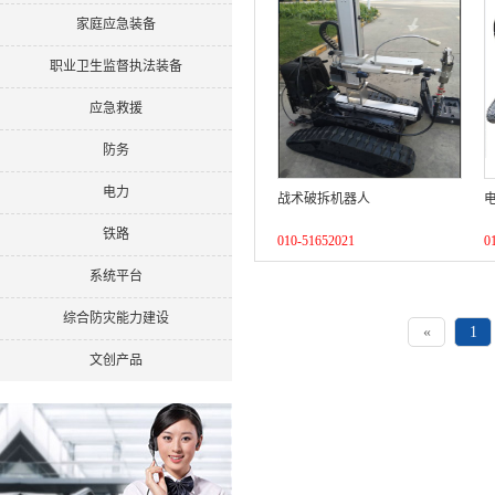
家庭应急装备
职业卫生监督执法装备
应急救援
防务
电力
战术破拆机器人
铁路
010-51652021
0
系统平台
综合防灾能力建设
«
1
文创产品