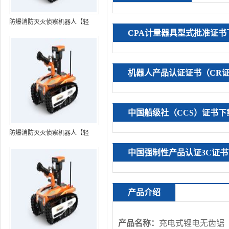
防爆消防灭火侦察机器人【轻
CPA计量器具型式批准证书
型】 (第7代，360°升降云台探测
装置+语音控制+跟随功能+5G控
制）
机器人产品认证证书（CR
中国船级社（CCS）证书下
防爆消防灭火侦察机器人【轻
型】 (第8代，360°升降云台探测
中国强制性产品认证3C证书
装置+语音控制+跟随功能+5G控
制+水炮跟踪火焰）RXR-
MC80BD（第8代）
产品介绍
产品名称：
充电式锂电无齿锯