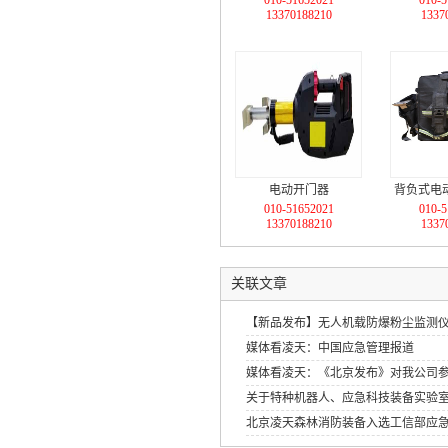
010-51652021
010-5
13370188210
1337
电动开门器
背负式电
010-51652021
010-5
13370188210
1337
关联文章
【新品发布】无人机载防爆粉尘监测
媒体看凌天：中国应急管理报道
媒体看凌天：《北京发布》对我公司
关于特种机器人、应急科技装备实验
北京凌天森林消防装备入选工信部应
应急装备应用试点示范工程》