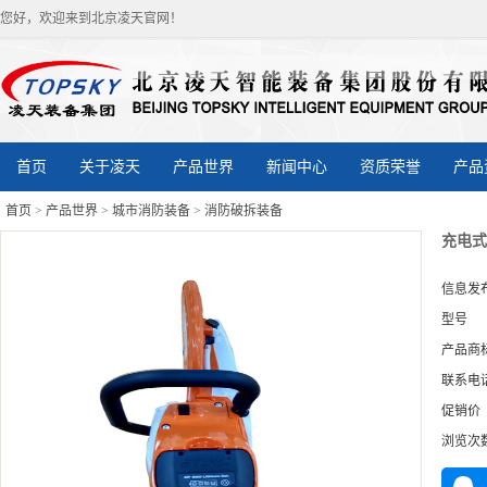
您好，欢迎来到北京凌天官网！
首页
关于凌天
产品世界
新闻中心
资质荣誉
产品
首页
>
产品世界
>
城市消防装备
>
消防破拆装备
充电式
信息发
型号
产品商
联系电
促销价
浏览次