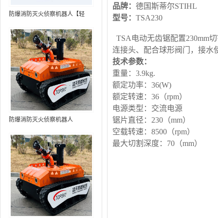
品牌：
德国斯蒂尔STIHL
防爆消防灭火侦察机器人【轻
型号：
TSA230
型】 (第9代，360°升降云台探测
装置+语音控制+跟随功能+5G控
TSA电动无齿锯配置230m
制+水炮跟踪火焰+自主导航）
连接头、配合球形阀门，接水使
技术参数：
重量：3.9kg.
额定功率：36(W)
额定转速：36（rpm）
电源类型：交流电源
锯片直径：230（mm）
防爆消防灭火侦察机器人
空载转速：8500（rpm）
最大切割深度：70（mm）