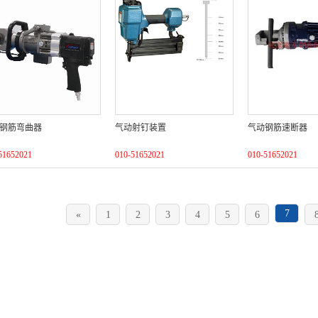
钢筋弯曲器
气动射钉装置
气动钢筋速断器
51652021
010-51652021
010-51652021
7
«
1
2
3
4
5
6