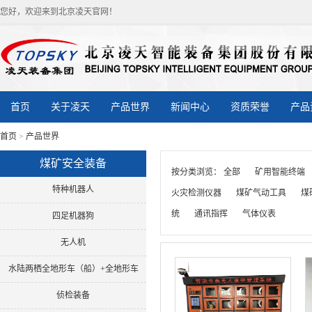
您好，欢迎来到北京凌天官网！
首页
关于凌天
产品世界
新闻中心
资质荣誉
产品
首页
>
产品世界
煤矿安全装备
按分类浏览：
全部
矿用智能终端
特种机器人
火灾检测仪器
煤矿气动工具
煤
统
通讯指挥
气体仪表
四足机器狗
无人机
水陆两栖全地形车（船）+全地形车
侦检装备