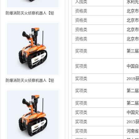
入围类
水利先
资格类
北京市
防爆消防灭火侦察机器人【轻
资格类
北京市
型】 (第7代，360°升降云台探测
装置+语音控制+跟随功能+5G控
资格类
北京市
制）
资格类
北京市
奖项类
第三届
奖项类
中国自
奖项类
201
防爆消防灭火侦察机器人【轻
型】 (第8代，360°升降云台探测
奖项类
第二届
装置+语音控制+跟随功能+5G控
制+水炮跟踪火焰）RXR-
奖项类
第二届
MC80BD（第8代）
奖项类
中国灾
奖项类
201
奖项类
河南省