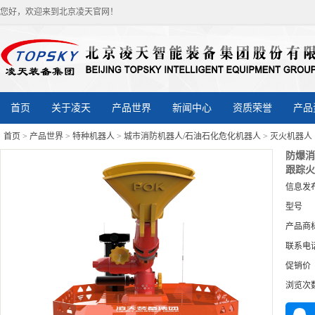
您好，欢迎来到北京凌天官网！
首页
关于凌天
产品世界
新闻中心
资质荣誉
产品
首页
>
产品世界
>
特种机器人
>
城市消防机器人/石油石化危化机器人
>
灭火机器人
防爆消
跟踪火
信息发
型号
产品商
联系电
促销价
浏览次