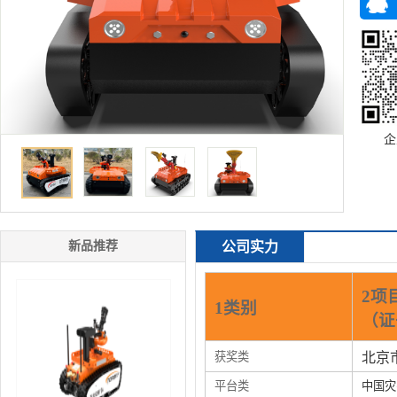
企
新品推荐
公司实力
2项
1类别
（证
获奖类
北京
平台类
中国灾