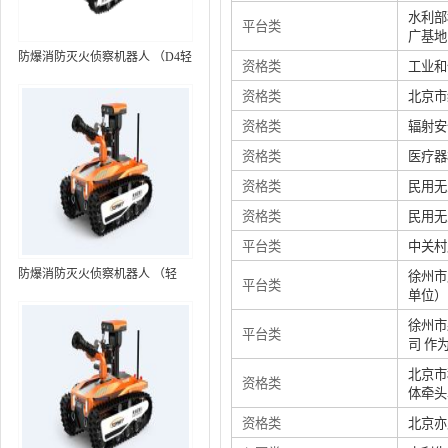
水利部
平台类
广基地
防爆消防灭火侦察机器人 （D4轻
资格类
工业和
型，标准款）
资格类
北京市
资格类
辐射安
资格类
医疗器
资格类
民用无
资格类
民用无
平台类
中关村
防爆消防灭火侦察机器人 （轻
徐州市
平台类
单位）
型，语音控制+跟随功能）RXR-
MC80BD（第6代）
徐州市
平台类
司 作
北京市
资格类
体牵头
资格类
北京亦