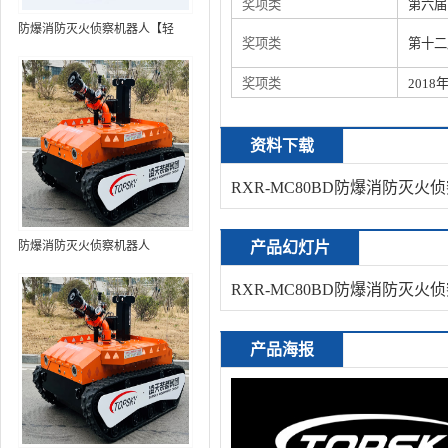
奖项类
第六届
防爆消防灭火侦察机器人【轻
奖项类
第十二
型】 (第9代，360°升降云台探测
装置+语音控制+跟随功能+5G控
奖项类
201
制+水炮跟踪火焰+自主导航）
资料下载
RXR-MC80BD防爆消防灭
防爆消防灭火侦察机器人
产品幻灯片
RXR-MC80BD防爆消防灭
产品海报