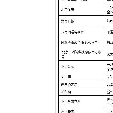
一
北京发布
全
湖南日报
演
云南昭通电视台
昭
胜利应急救援
微信公众号
新
北京市消防救援总队官方账
实
号
一
北京发布
全
央广网
“机
副中心之声
20
新华网
新
世
北京学习平台
一
亦庄新闻
20