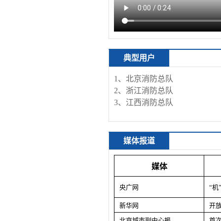
典型用户
1、北京消防总队
2、浙江消防总队
3、江西消防总队
媒体报道
媒体
央广网
“机
新华网
开
北京城市副中心报
首