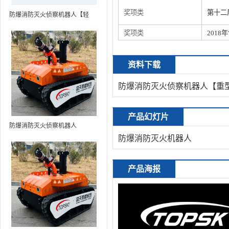
奖项类
第十二
防爆消防灭火侦察机器人【轻
型】 (第9代，360°升降云台探测
奖项类
201
装置+语音控制+跟随功能+5G控
制+水炮跟踪火焰+自主导航）
资料下载
防爆消防灭火侦察机器人【重
产品幻灯片
防爆消防灭火侦察机器人
防爆消防灭火机器人
产品海报