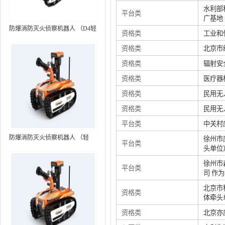
水利部
平台类
广基地
防爆消防灭火侦察机器人 （D4轻
资格类
工业和
型，标准款）
资格类
北京市
资格类
辐射安
资格类
医疗器
资格类
民用无
资格类
民用无
平台类
中关村
防爆消防灭火侦察机器人 （轻
徐州市
平台类
头单位
型，语音控制+跟随功能）RXR-
MC80BD（第6代）
徐州市
平台类
司 作
北京市
资格类
体牵头
资格类
北京亦