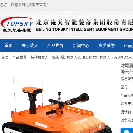
您好，欢迎来到北京凌天官网！
首页
关于凌天
产品世界
新闻中心
资质荣誉
产品
首页
>
产品世界
>
特种机器人
>
城市消防机器人/石油石化危化机器人
>
灭火机器人
防爆消
降云台
信息发
型号
产品商
联系电
促销价
浏览次