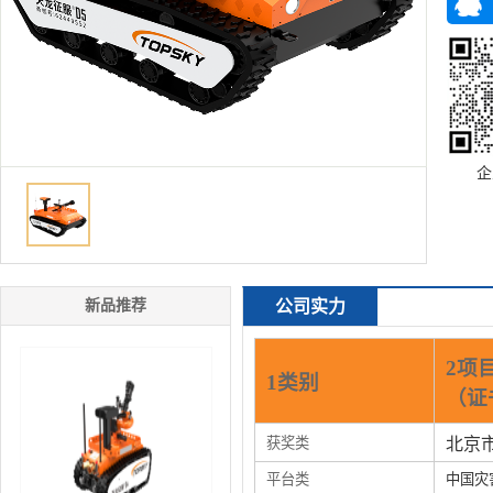
企
新品推荐
公司实力
2项
1类别
（证
获奖类
北京
平台类
中国灾