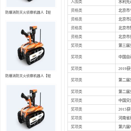
入围类
水利先
资格类
北京市
防爆消防灭火侦察机器人【轻
资格类
北京市
型】 (第7代，360°升降云台探测
装置+语音控制+跟随功能+5G控
资格类
北京市
制）
资格类
北京市
奖项类
第三届
奖项类
中国自
奖项类
201
防爆消防灭火侦察机器人【轻
奖项类
第二届
型】 (第8代，360°升降云台探测
装置+语音控制+跟随功能+5G控
奖项类
第二届
制+水炮跟踪火焰）RXR-
奖项类
中国灾
MC80BD（第8代）
奖项类
201
奖项类
河南省
奖项类
第六届