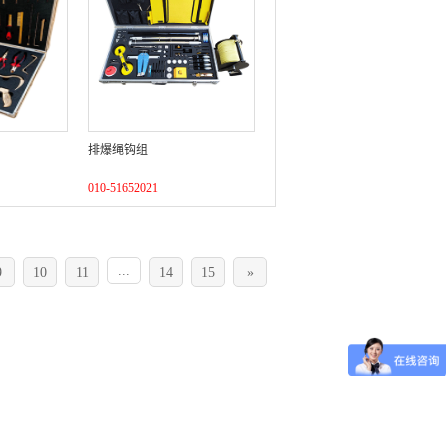
排爆绳钩组
010-51652021
...
9
10
11
14
15
»