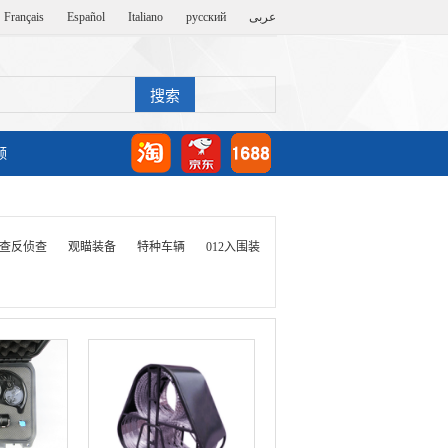
Français
Español
Italiano
русский
عربى
频
查反侦查
观瞄装备
特种车辆
012入围装