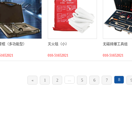
警棍（多功能型）
灭火毯（小）
无磁排爆工具组
51652021
010-51652021
010-51652021
...
8
«
1
2
5
6
7