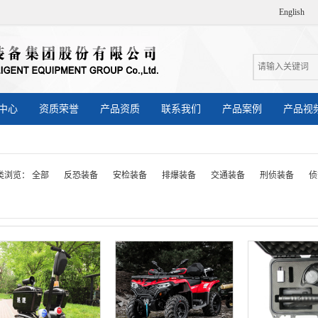
English
中心
资质荣誉
产品资质
联系我们
产品案例
产品视
类浏览：
全部
反恐装备
安检装备
排爆装备
交通装备
刑侦装备
侦