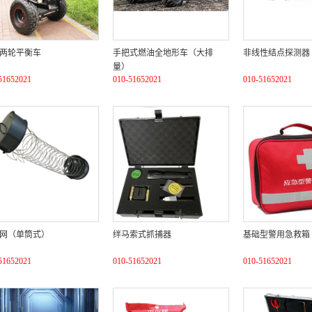
两轮平衡车
手把式燃油全地形车（大排
非线性结点探测器
量）
51652021
010-51652021
010-51652021
网（单筒式）
绊马索式抓捕器
基础型警用急救箱
51652021
010-51652021
010-51652021