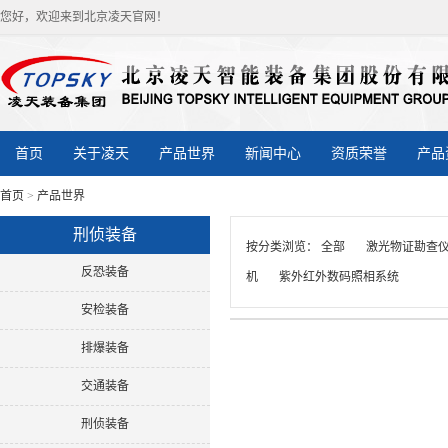
您好，欢迎来到北京凌天官网！
首页
关于凌天
产品世界
新闻中心
资质荣誉
产品
首页
>
产品世界
刑侦装备
按分类浏览：
全部
激光物证勘查
反恐装备
机
紫外红外数码照相系统
安检装备
排爆装备
交通装备
刑侦装备