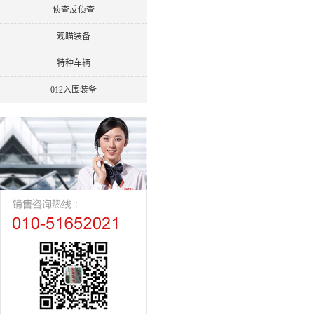
侦查反侦查
观瞄装备
特种车辆
012入围装备