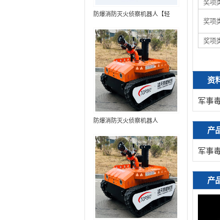
奖项
防爆消防灭火侦察机器人【轻
奖项
型】 (第9代，360°升降云台探测
装置+语音控制+跟随功能+5G控
奖项
制+水炮跟踪火焰+自主导航）
资
军事毒
防爆消防灭火侦察机器人
产
军事毒
产