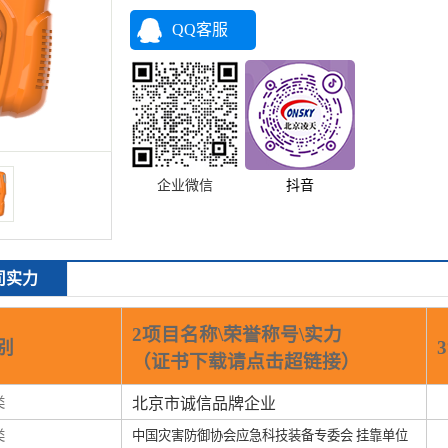
QQ客服
企业微信
抖音
司实力
2项目名称\荣誉称号\实力
别
（证书下载请点击超链接）
类
北京市诚信品牌企业
类
中国灾害防御协会应急科技装备专委会 挂靠单位