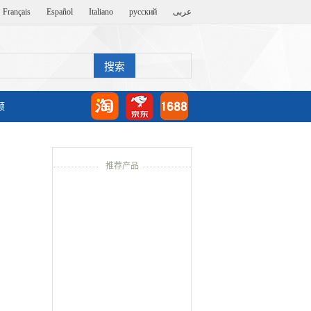
Français
Español
Italiano
русский
عربى
频
推荐产品