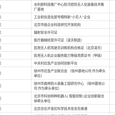
水利部科技推广中心防汛抢险无人化装备技术推
类
广基地
类
工业和信息化部专精特新“小巨人”企业
类
北京市级企业科技研究开发机构
类
辐射安全许可证
类
医疗器械经营许可证（凌天制造）
类
民用无人机驾驶员训练机构合格证（北京凌天）
类
民用无人机企业服务能力等级资质证书（甲级）
类
中关村应急产业协同创新平台
徐州市应急产业联合会 （徐州基地公司 作为牵头
类
单位）
徐州市森林防火装备工程研究中心 （徐州基地公
类
司 作为牵头单位）
北京市科协特种机器人( 智能控制 )企业创新联合
类
体牵头单位
类
北京亦庄开发区科学技术攻关先锋港