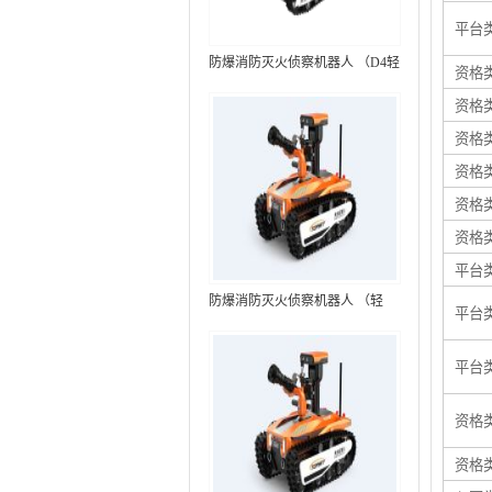
平台
防爆消防灭火侦察机器人 （D4轻
资格
型，标准款）
资格
资格
资格
资格
资格
平台
防爆消防灭火侦察机器人 （轻
平台
型，语音控制+跟随功能）RXR-
MC80BD（第6代）
平台
资格
资格