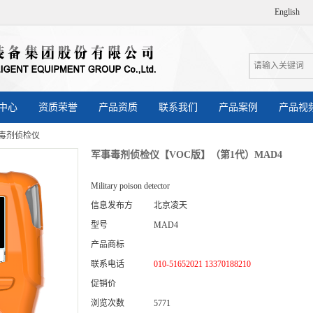
English
中心
资质荣誉
产品资质
联系我们
产品案例
产品视
毒剂侦检仪
军事毒剂侦检仪【VOC版】（第1代）MAD4
Military poison detector
信息发布方
北京凌天
型号
MAD4
产品商标
联系电话
010-51652021 13370188210
促销价
浏览次数
5771