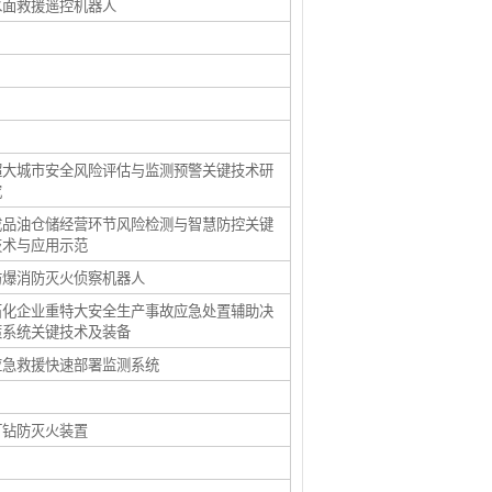
水面救援遥控机器人
超大城市安全风险评估与监测预警关键技术研
究
成品油仓储经营环节风险检测与智慧防控关键
技术与应用示范
防爆消防灭火侦察机器人
石化企业重特大安全生产事故应急处置辅助决
策系统关键技术及装备
应急救援快速部署监测系统
打钻防灭火装置