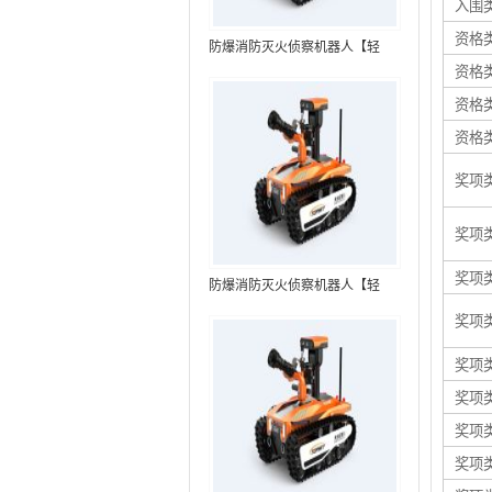
入围
资格
防爆消防灭火侦察机器人【轻
资格
型】 (第7代，360°升降云台探测
装置+语音控制+跟随功能+5G控
资格
制）
资格
奖项
奖项
奖项
防爆消防灭火侦察机器人【轻
型】 (第8代，360°升降云台探测
奖项
装置+语音控制+跟随功能+5G控
制+水炮跟踪火焰）RXR-
奖项
MC80BD（第8代）
奖项
奖项
奖项