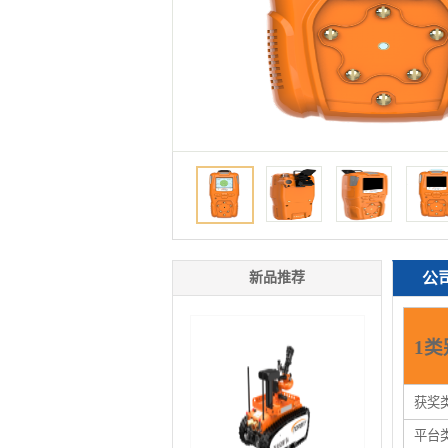
新品推荐
公
1类
获奖
平台