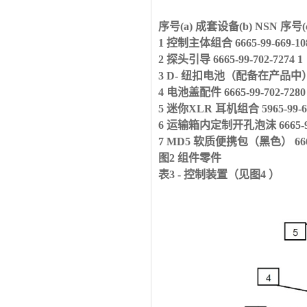
序号
(a)
成套设备
(b) NSN
序号
(
1 控制主体组合
6665-99-669-10
2 探头引导
6665-99-702-7274 1
3 D- 纽扣电池（配备在产品中
4 电池盖配件
6665-99-702-7280
5 迷你
XLR
耳机组合
5965-99-6
6 运输箱内定制开孔泡沫
6665-9
7 MD5 软质便携包（黑色）
66
图
2
组件零件
表
3 -
控制装置（见图
4
）