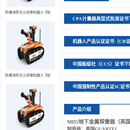
防爆消防灭火侦察机器人【轻
CPA计量器具型式批准证书
型】 (第7代，360°升降云台探测
装置+语音控制+跟随功能+5G控
制）
机器人产品认证证书（CR
中国船级社（CCS）证书下
防爆消防灭火侦察机器人【轻
型】 (第8代，360°升降云台探测
中国强制性产品认证3C证书
装置+语音控制+跟随功能+5G控
制+水炮跟踪火焰）RXR-
MC80BD（第8代）
产品介绍
MD5
地下金属探雷器（英
制造商：英国
GUARTEL