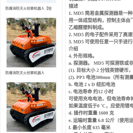
描述
防爆消防灭火侦察机器人【轻
1. MD5 简易金属探测器
型】 (第9代，360°升降云台探测
用一体成型结构，控制主体由
装置+语音控制+跟随功能+5G控
乙缩醛塑料制成。
制+水炮跟踪火焰+自主导航）
2. MD5 的电子配件采用了
3. MD5 可使用任意一只手
介绍
4. 外形规格。
a. 探测器。
MD5
可探测铁或
(1). 目标大小
2
分钱英镑硬币
防爆消防灭火侦察机器人
(2). PP3 电池
300mm
（所有测
b. 电池
2 x D
纽扣电池
c. 电池寿命 约
12
小时
可使用充电电池，但电池寿命
如果温度低于
0
˚C，应使用锂
d. 操作时重量
1600
克
e. 运输时重量
6.8
公斤（使用
f. 最小长度
635
毫米