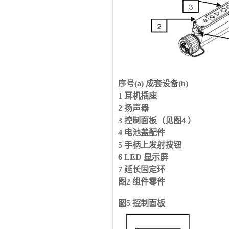
序号
(a)
成套设备
(b)
1 耳机插座
2 扬声器
3 控制面板（见图
4
）
4 电池盖配件
5 手柄上发射按钮
6 LED 显示屏
7 延长固定环
图
2
组件零件
图
5
控制面板