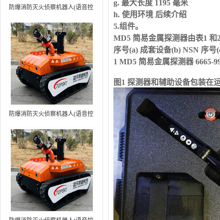
g. 最大长度
1195
毫米
防爆消防灭火侦察机器人(语音控
h. 使用环境 后续介绍
制+跟随功能）中型RXR-
5.组件。
MC80BD（第6代）
MD5 简易金属探测器由表
1
和
序号
(a)
成套设备
(b) NSN
序号
(
1 MD5 简易金属探测器
6665-99
图
1
探测器和辅助设备包装在
防爆消防灭火侦察机器人(语音控
制+跟随功能+5G控制）中型
RXR-MC80BD（第7代）