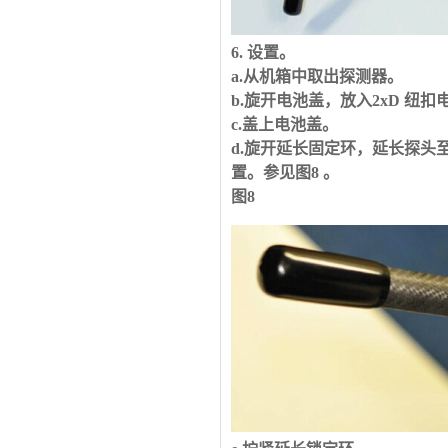
6. 设置。
a.从机箱中取出探测器。
b.旋开电池盖，放入
2xD
纽扣
c.盖上电池盖。
d.旋开延长固定环，延长探头
置。参见图
8
。
图
8