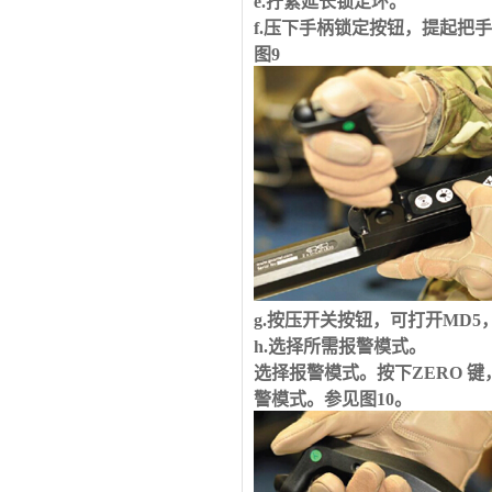
e.拧紧延长锁定环。
f.压下手柄锁定按钮，提起把
图
9
g.按压开关按钮，可打开
MD5
h.选择所需报警模式。
选择报警模式。按下
ZERO
键
警模式。参见图
10
。