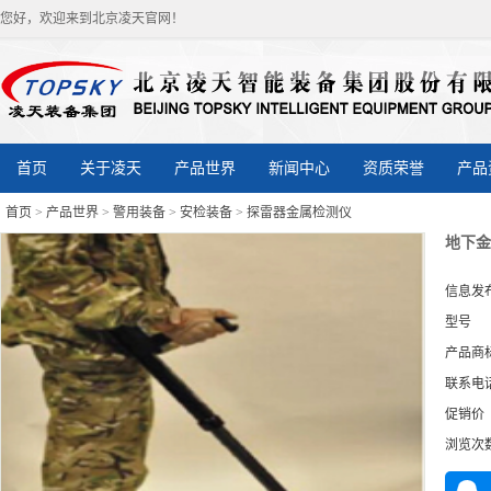
您好，欢迎来到北京凌天官网！
首页
关于凌天
产品世界
新闻中心
资质荣誉
产品
首页
>
产品世界
>
警用装备
>
安检装备
>
探雷器金属检测仪
地下金
信息发
型号
产品商
联系电
促销价
浏览次