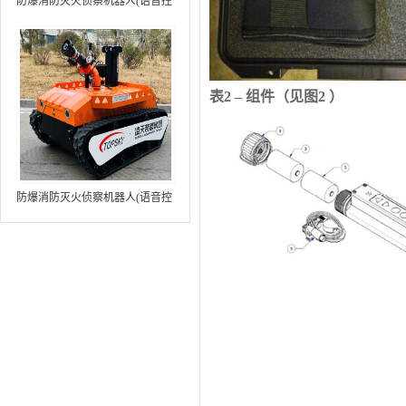
防爆消防灭火侦察机器人(语音控
制+跟随功能+5G控制+水炮跟踪
火焰）中型RXR-MC80BD（第8
代）
表
2
– 组件（见图
2
）
防爆消防灭火侦察机器人(语音控
制+跟随功能+5G控制+水炮跟踪
火焰+自主导航）中型RXR-
MC80BD（第9代）